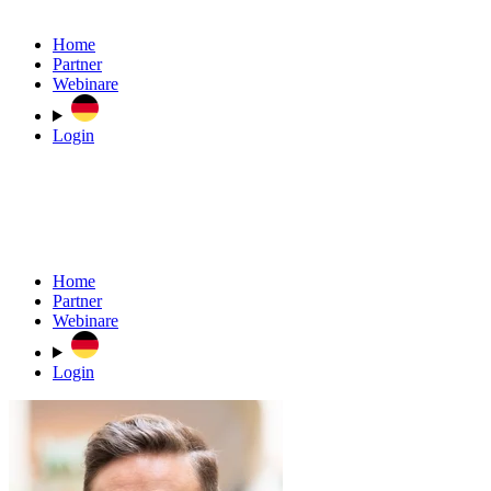
Home
Partner
Webinare
Login
Home
Partner
Webinare
Login