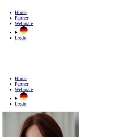
Home
Partner
Webinare
Login
Home
Partner
Webinare
Login