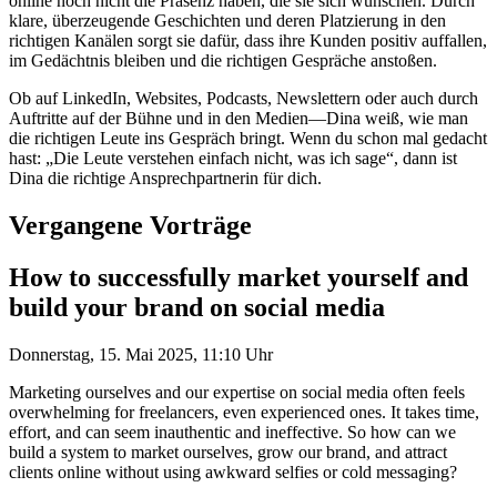
online noch nicht die Präsenz haben, die sie sich wünschen. Durch
klare, überzeugende Geschichten und deren Platzierung in den
richtigen Kanälen sorgt sie dafür, dass ihre Kunden positiv auffallen,
im Gedächtnis bleiben und die richtigen Gespräche anstoßen.
Ob auf LinkedIn, Websites, Podcasts, Newslettern oder auch durch
Auftritte auf der Bühne und in den Medien—Dina weiß, wie man
die richtigen Leute ins Gespräch bringt. Wenn du schon mal gedacht
hast: „Die Leute verstehen einfach nicht, was ich sage“, dann ist
Dina die richtige Ansprechpartnerin für dich.
Vergangene Vorträge
How to successfully market yourself and
build your brand on social media
Donnerstag, 15. Mai 2025, 11:10 Uhr
Marketing ourselves and our expertise on social media often feels
overwhelming for freelancers, even experienced ones. It takes time,
effort, and can seem inauthentic and ineffective. So how can we
build a system to market ourselves, grow our brand, and attract
clients online without using awkward selfies or cold messaging?