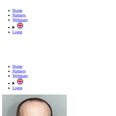
Home
Partners
Webinars
Login
Home
Partners
Webinars
Login