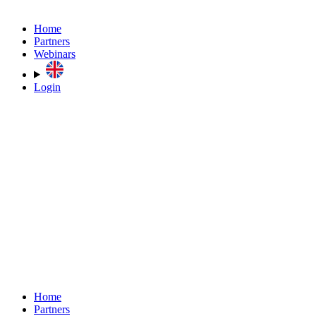
Home
Partners
Webinars
Login
Home
Partners