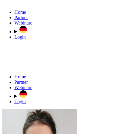
Home
Partner
Webinare
Login
Home
Partner
Webinare
Login