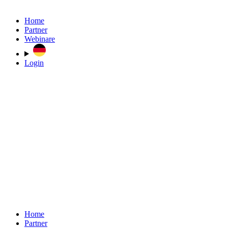
Home
Partner
Webinare
Login
Home
Partner