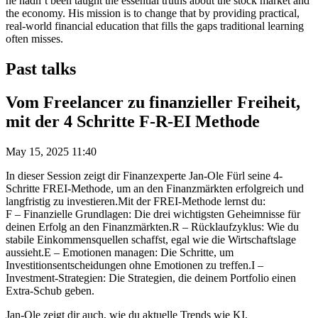
he hadn’t been taught the essential truths about the stock market and
the economy. His mission is to change that by providing practical,
real-world financial education that fills the gaps traditional learning
often misses.
Past talks
Vom Freelancer zu finanzieller Freiheit,
mit der 4 Schritte F-R-EI Methode
May 15, 2025 11:40
In dieser Session zeigt dir Finanzexperte Jan-Ole Fürl seine 4-
Schritte FREI-Methode, um an den Finanzmärkten erfolgreich und
langfristig zu investieren.Mit der FREI-Methode lernst du:
F – Finanzielle Grundlagen: Die drei wichtigsten Geheimnisse für
deinen Erfolg an den Finanzmärkten.R – Rücklaufzyklus: Wie du
stabile Einkommensquellen schaffst, egal wie die Wirtschaftslage
aussieht.E – Emotionen managen: Die Schritte, um
Investitionsentscheidungen ohne Emotionen zu treffen.I –
Investment-Strategien: Die Strategien, die deinem Portfolio einen
Extra-Schub geben.
Jan-Ole zeigt dir auch, wie du aktuelle Trends wie KI,