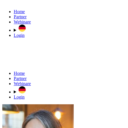
Home
Partner
Webinare
Login
Home
Partner
Webinare
Login