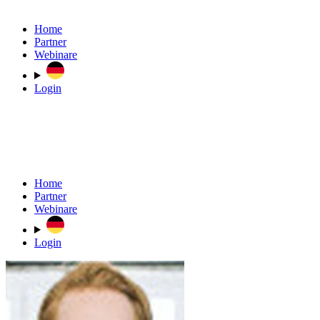
Home
Partner
Webinare
Login
Home
Partner
Webinare
Login