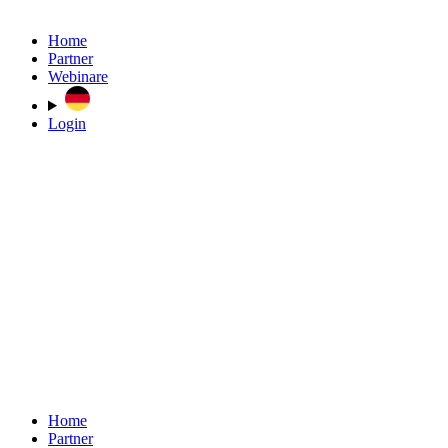
Home
Partner
Webinare
Login
Home
Partner