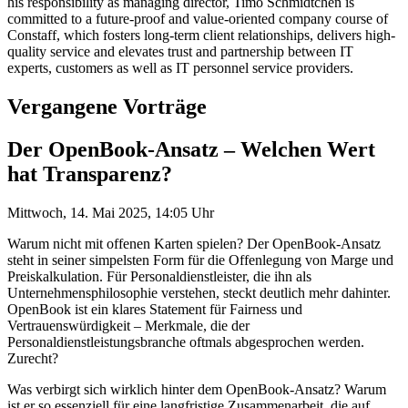
his responsibility as managing director, Timo Schmidtchen is
committed to a future-proof and value-oriented company course of
Constaff, which fosters long-term client relationships, delivers high-
quality service and elevates trust and partnership between IT
experts, customers as well as IT personnel service providers.
Vergangene Vorträge
Der OpenBook-Ansatz – Welchen Wert
hat Transparenz?
Mittwoch, 14. Mai 2025, 14:05 Uhr
Warum nicht mit offenen Karten spielen? Der OpenBook-Ansatz
steht in seiner simpelsten Form für die Offenlegung von Marge und
Preiskalkulation. Für Personaldienstleister, die ihn als
Unternehmensphilosophie verstehen, steckt deutlich mehr dahinter.
OpenBook ist ein klares Statement für Fairness und
Vertrauenswürdigkeit – Merkmale, die der
Personaldienstleistungsbranche oftmals abgesprochen werden.
Zurecht?
Was verbirgt sich wirklich hinter dem OpenBook-Ansatz? Warum
ist er so essenziell für eine langfristige Zusammenarbeit, die auf