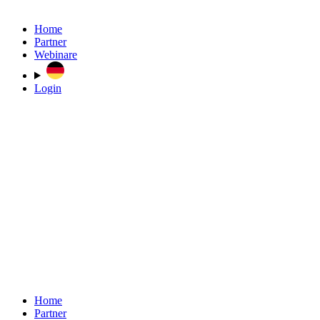
Home
Partner
Webinare
Login
Home
Partner