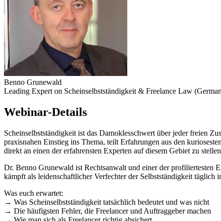
Benno Grunewald
Leading Expert on Scheinselbstständigkeit & Freelance Law (Germa
Webinar-Details
Scheinselbstständigkeit ist das Damoklesschwert über jeder freien 
praxisnahen Einstieg ins Thema, teilt Erfahrungen aus den kuriosesten
direkt an einen der erfahrensten Experten auf diesem Gebiet zu stellen
Dr. Benno Grunewald ist Rechtsanwalt und einer der profiliertesten E
kämpft als leidenschaftlicher Verfechter der Selbstständigkeit täglic
Was euch erwartet:
→ Was Scheinselbstständigkeit tatsächlich bedeutet und was nicht
→ Die häufigsten Fehler, die Freelancer und Auftraggeber machen
→ Wie man sich als Freelancer richtig absichert