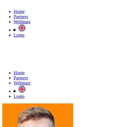
Home
Partners
Webinars
Login
Home
Partners
Webinars
Login