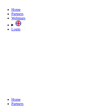
Home
Partners
Webinars
Login
Home
Partners