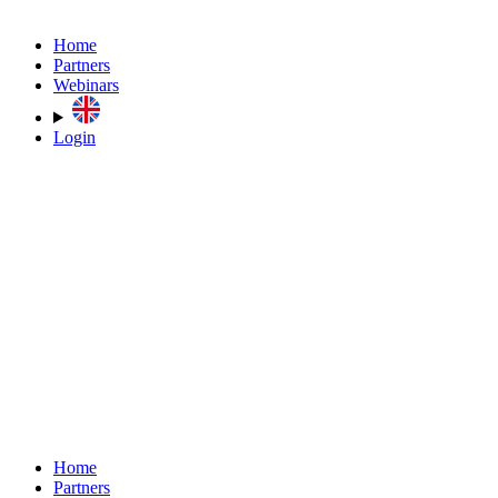
Home
Partners
Webinars
Login
Home
Partners