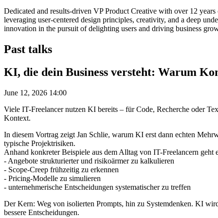
Dedicated and results-driven VP Product Creative with over 12 years 
leveraging user-centered design principles, creativity, and a deep unde
innovation in the pursuit of delighting users and driving business gro
Past talks
KI, die dein Business versteht: Warum Kon
June 12, 2026 14:00
Viele IT-Freelancer nutzen KI bereits – für Code, Recherche oder Text
Kontext.
In diesem Vortrag zeigt Jan Schlie, warum KI erst dann echten Mehrwe
typische Projektrisiken.
Anhand konkreter Beispiele aus dem Alltag von IT-Freelancern geht 
- Angebote strukturierter und risikoärmer zu kalkulieren
- Scope-Creep frühzeitig zu erkennen
- Pricing-Modelle zu simulieren
- unternehmerische Entscheidungen systematischer zu treffen
Der Kern: Weg von isolierten Prompts, hin zu Systemdenken. KI wird nic
bessere Entscheidungen.