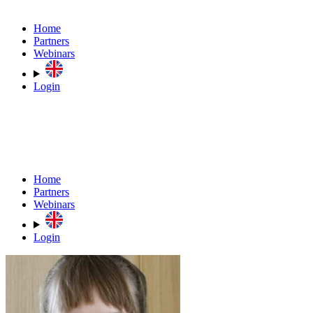
Home
Partners
Webinars
Login
Home
Partners
Webinars
Login